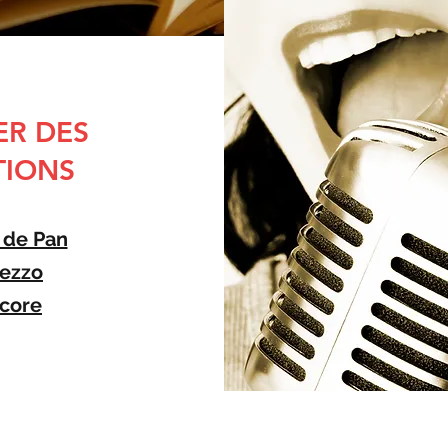
ER DES
TIONS
 de Pan
rezzo
core