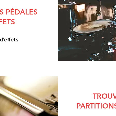
ES PÉDALES
FETS
d'effets
TROUV
PARTITION