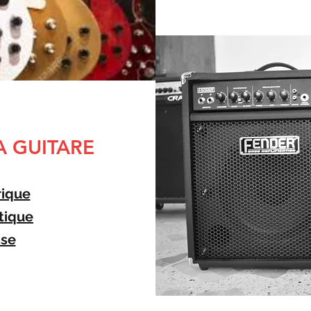
A GUITARE
rique
tique
se