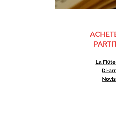
ACHET
PARTI
La Flûte
Di-ar
Novis