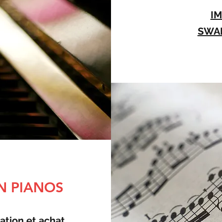
I
SWA
N PIANOS
ation et achat