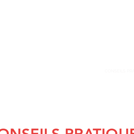
SIQUE
-26
Pré inscriptions 25-26
PRESSE / GALERIE
CONSEILS PR