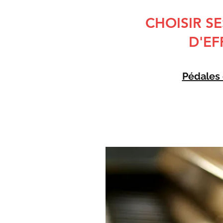
CHOISIR S
D'EF
Pédales 