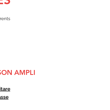
ES
rents
SON AMPLI
itare
asse