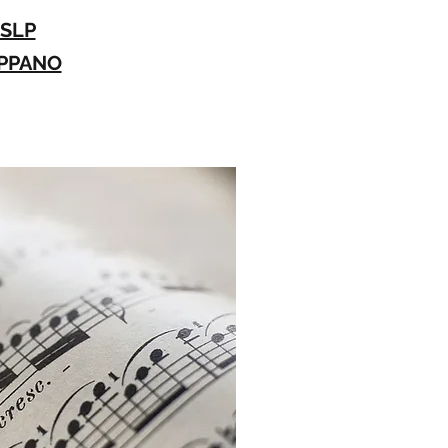
MSLP
PPANO